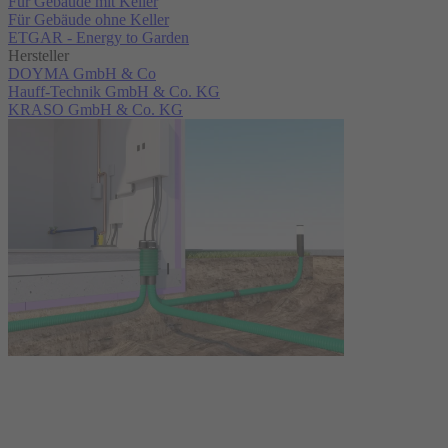
Für Gebäude mit Keller
Für Gebäude ohne Keller
ETGAR - Energy to Garden
Hersteller
DOYMA GmbH & Co
Hauff-Technik GmbH & Co. KG
KRASO GmbH & Co. KG