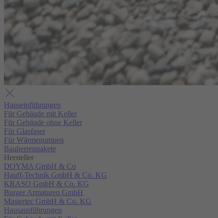
Hauseinführungen
Für Gebäude mit Keller
Für Gebäude ohne Keller
Für Glasfaser
Für Wärmepumpen
Bauherrenpakete
Hersteller
DOYMA GmbH & Co
Hauff-Technik GmbH & Co. KG
KRASO GmbH & Co. KG
Burger Armaturen GmbH
Mastertec GmbH & Co. KG
Hausausführungen