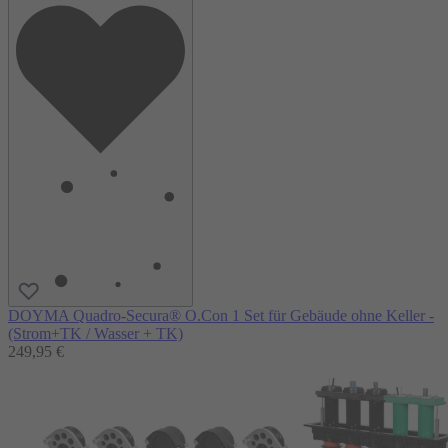
DOYMA Quadro-Secura® O.Con 1 Set für Gebäude ohne Keller -
(Strom+TK / Wasser + TK)
249,95 €