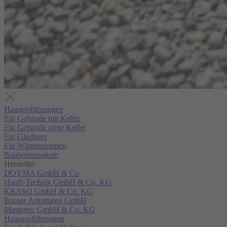
Hauseinführungen
Für Gebäude mit Keller
Für Gebäude ohne Keller
Für Glasfaser
Für Wärmepumpen
Bauherrenpakete
Hersteller
DOYMA GmbH & Co
Hauff-Technik GmbH & Co. KG
KRASO GmbH & Co. KG
Burger Armaturen GmbH
Mastertec GmbH & Co. KG
Hausausführungen