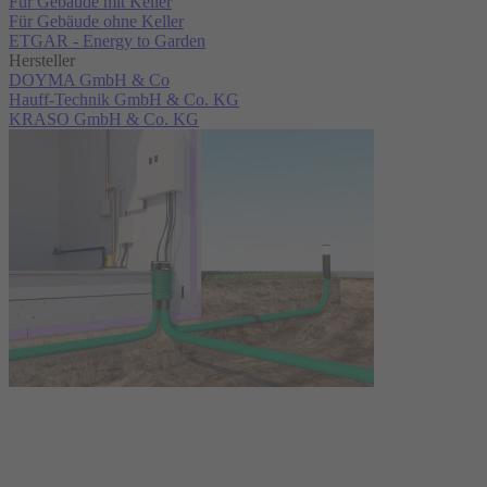
Für Gebäude mit Keller
Für Gebäude ohne Keller
ETGAR - Energy to Garden
Hersteller
DOYMA GmbH & Co
Hauff-Technik GmbH & Co. KG
KRASO GmbH & Co. KG