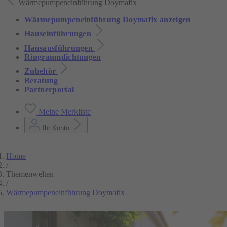
Wärmepumpeneinführung Doymafix
Wärmepumpeneinführung Doymafix anzeigen
Hauseinführungen
Hausausführungen
Ringraumdichtungen
Zubehör
Beratung
Partnerportal
Meine Merkliste
Ihr Konto
Home
/
Themenwelten
/
Wärmepumpeneinführung Doymafix