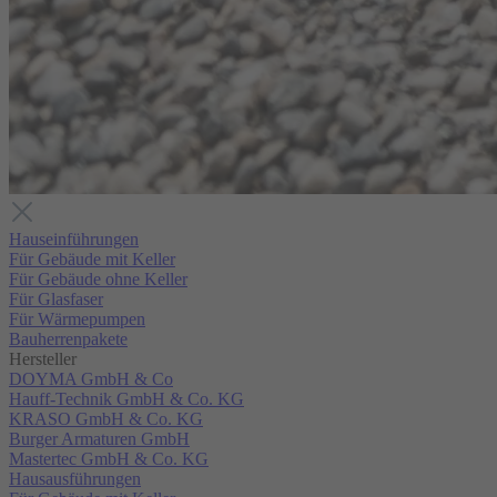
Hauseinführungen
Für Gebäude mit Keller
Für Gebäude ohne Keller
Für Glasfaser
Für Wärmepumpen
Bauherrenpakete
Hersteller
DOYMA GmbH & Co
Hauff-Technik GmbH & Co. KG
KRASO GmbH & Co. KG
Burger Armaturen GmbH
Mastertec GmbH & Co. KG
Hausausführungen