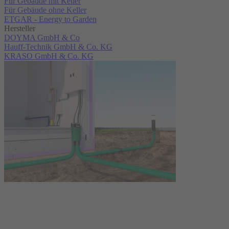
Für Gebäude mit Keller
Für Gebäude ohne Keller
ETGAR - Energy to Garden
Hersteller
DOYMA GmbH & Co
Hauff-Technik GmbH & Co. KG
KRASO GmbH & Co. KG