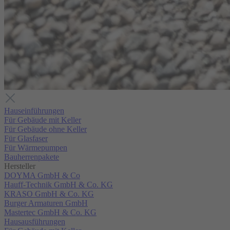
Hauseinführungen
Für Gebäude mit Keller
Für Gebäude ohne Keller
Für Glasfaser
Für Wärmepumpen
Bauherrenpakete
Hersteller
DOYMA GmbH & Co
Hauff-Technik GmbH & Co. KG
KRASO GmbH & Co. KG
Burger Armaturen GmbH
Mastertec GmbH & Co. KG
Hausausführungen