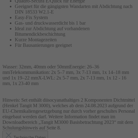
Quadro-Secura E/Quick für Energie
Geeignet für die gängigsten Wandarten mit Abdichtung nach
DIN 18533 W2.1-E
Easy-Fix System
Gas- und druckwasserdicht bis 1 bar
Ideal zur Abdichtung auf vorhandenen
Bitumendickbeschichtung
Kurze Montagezeiten
Für Bausanierungen geeignet
Wasser: 32mm, 40mm oder 50mmEnergie: 26–36
mmTelekommunikation: 2x 5–7 mm, 3x 7-13 mm, 1x 14–18 mm
und 1x 19–22 mmX-LWL: 2x 5-7 mm, 2x 7-13 mm, 1x 12 - 16
mm, 1x 23-40 mm
Hinweis: Set enthält diisocyanathaltiges 2 Komponenten Dichtmittel
(Henkel Tangit M 3000), welches ab dem 24.08.2023 aufgrund der
EU-Chemikaliengesetzgebung nur durch vorher geschultes Personal
eingebaut werden darf. Weitere Information findet man im
Downloadbereich „Tangit M3000 Basisbetrachtung 2023“ mit dem
Schulungshinweis auf Seite 8.
Technische Daten