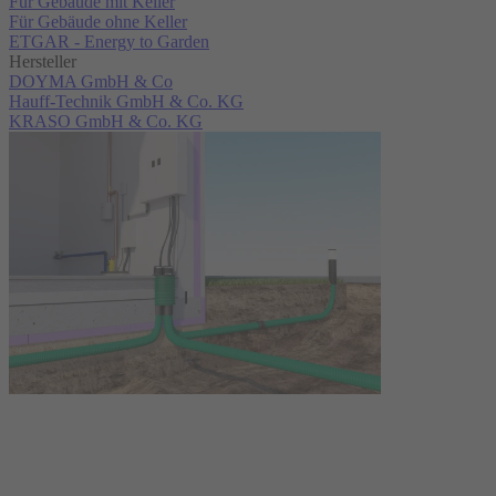
Für Gebäude mit Keller
Für Gebäude ohne Keller
ETGAR - Energy to Garden
Hersteller
DOYMA GmbH & Co
Hauff-Technik GmbH & Co. KG
KRASO GmbH & Co. KG