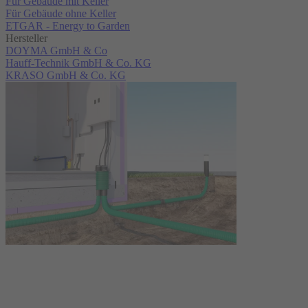
Für Gebäude mit Keller
Für Gebäude ohne Keller
ETGAR - Energy to Garden
Hersteller
DOYMA GmbH & Co
Hauff-Technik GmbH & Co. KG
KRASO GmbH & Co. KG