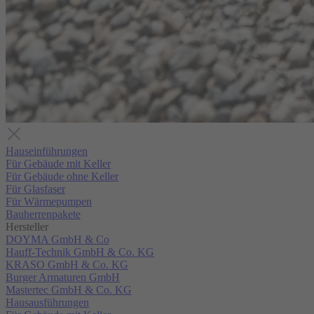
Hauseinführungen
Für Gebäude mit Keller
Für Gebäude ohne Keller
Für Glasfaser
Für Wärmepumpen
Bauherrenpakete
Hersteller
DOYMA GmbH & Co
Hauff-Technik GmbH & Co. KG
KRASO GmbH & Co. KG
Burger Armaturen GmbH
Mastertec GmbH & Co. KG
Hausausführungen