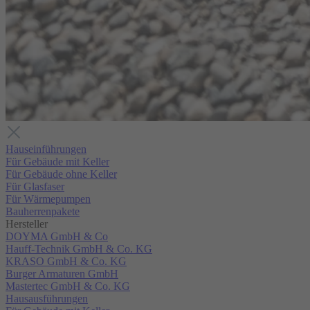
Hauseinführungen
Für Gebäude mit Keller
Für Gebäude ohne Keller
Für Glasfaser
Für Wärmepumpen
Bauherrenpakete
Hersteller
DOYMA GmbH & Co
Hauff-Technik GmbH & Co. KG
KRASO GmbH & Co. KG
Burger Armaturen GmbH
Mastertec GmbH & Co. KG
Hausausführungen