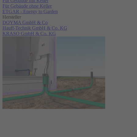
Für Gebäude mit Keller
Für Gebäude ohne Keller
ETGAR - Energy to Garden
Hersteller
DOYMA GmbH & Co
Hauff-Technik GmbH & Co. KG
KRASO GmbH & Co. KG