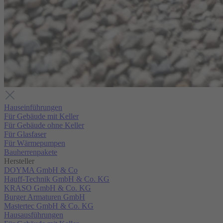
Hauseinführungen
Für Gebäude mit Keller
Für Gebäude ohne Keller
Für Glasfaser
Für Wärmepumpen
Bauherrenpakete
Hersteller
DOYMA GmbH & Co
Hauff-Technik GmbH & Co. KG
KRASO GmbH & Co. KG
Burger Armaturen GmbH
Mastertec GmbH & Co. KG
Hausausführungen