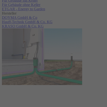
Für Gebäude mit Keller
Für Gebäude ohne Keller
ETGAR - Energy to Garden
Hersteller
DOYMA GmbH & Co
Hauff-Technik GmbH & Co. KG
KRASO GmbH & Co. KG