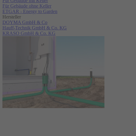
Für Gebäude mit Keller
Für Gebäude ohne Keller
ETGAR - Energy to Garden
Hersteller
DOYMA GmbH & Co
Hauff-Technik GmbH & Co. KG
KRASO GmbH & Co. KG