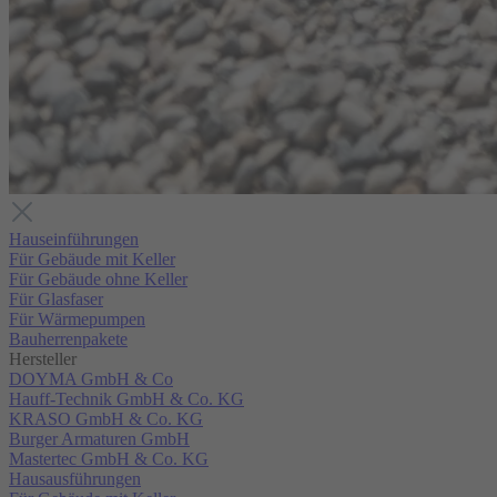
Hauseinführungen
Für Gebäude mit Keller
Für Gebäude ohne Keller
Für Glasfaser
Für Wärmepumpen
Bauherrenpakete
Hersteller
DOYMA GmbH & Co
Hauff-Technik GmbH & Co. KG
KRASO GmbH & Co. KG
Burger Armaturen GmbH
Mastertec GmbH & Co. KG
Hausausführungen